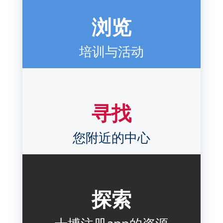
浏览
培训与活动
寻找
您附近的中心
探索