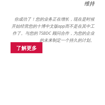
维持
你成功了！您的业​​务正在增长，现在是时候
开始经营您的十博中文版app而不是在其中工
作了。与您的 TSBDC 顾问合作，为您的企业
的未来制定一个持久的计划。
了解更多