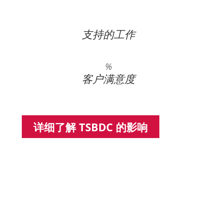
支持的工作
%
客户满意度
详细了解 TSBDC 的影响