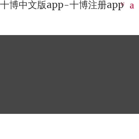
十博中文版app-十博注册app