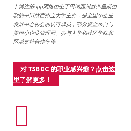
十博注册app网络由位于田纳西州默弗里斯伯
勒的中田纳西州立大学主办，是全国小企业
发展中心协会的认可成员，部分资金来自与
美国小企业管理局、参与大学和社区学院和
区域支持合作伙伴。
对 TSBDC 的职业感兴趣？点击这
里了解更多！
