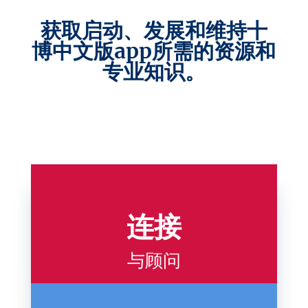
获取启动、发展和维持十
博中文版app所需的资源和
专业知识。
连接
与顾问